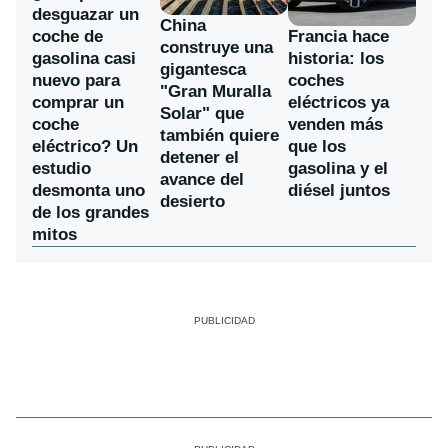
desguazar un
China
coche de
Francia hace
construye una
gasolina casi
historia: los
gigantesca
nuevo para
coches
"Gran Muralla
comprar un
eléctricos ya
Solar" que
coche
venden más
también quiere
eléctrico? Un
que los
detener el
estudio
gasolina y el
avance del
desmonta uno
diésel juntos
desierto
de los grandes
mitos