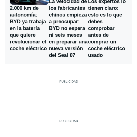
La velocidad de
Los expertos lo
los fabricantes
2.000 km de
tienen claro:
chinos empieza
autonomía:
esto es lo que
a preocupar:
BYD ya trabaja
debes
BYD no espera
en la batería
comprobar
ni seis meses
que quiere
antes de
en preparar una
revolucionar el
comprar un
nueva versión
coche eléctrico
coche eléctrico
del Seal 07
usado