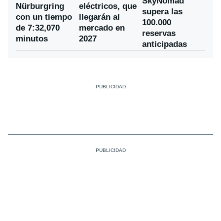
SkyNomad
Nürburgring
eléctricos, que
supera las
con un tiempo
llegarán al
100.000
de 7:32,070
mercado en
reservas
minutos
2027
anticipadas