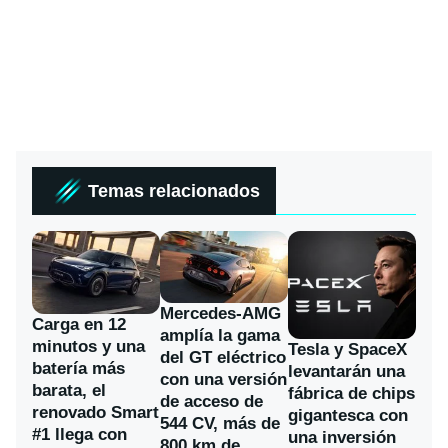
Temas relacionados
Mercedes-AMG
Carga en 12
amplía la gama
minutos y una
Tesla y SpaceX
del GT eléctrico
batería más
levantarán una
con una versión
barata, el
fábrica de chips
de acceso de
renovado Smart
gigantesca con
544 CV, más de
#1 llega con
una inversión
800 km de