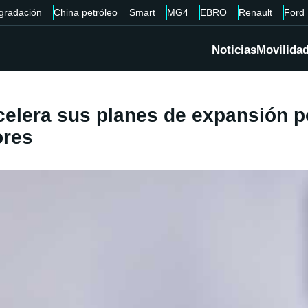
gradación
China petróleo
Smart
MG4
EBRO
Renault
Ford
Noticias
Movilida
acelera sus planes de expansión p
ores