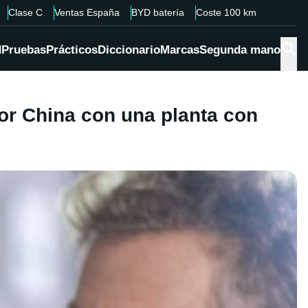
Clase C
Ventas España
BYD batería
Coste 100 km
d
Pruebas
Prácticos
Diccionario
Marcas
Segunda mano
or China con una planta con