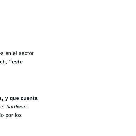
s en el sector
sch,
“
este
s, y que cuenta
 el
hardware
o por los