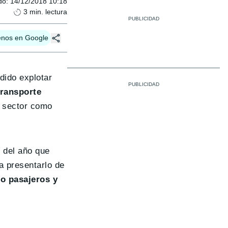
do
:
14/12/2018 10:18
3
min. lectura
enos en Google
dido explotar
transporte
l sector como
 del año que
a presentarlo de
ro pasajeros y