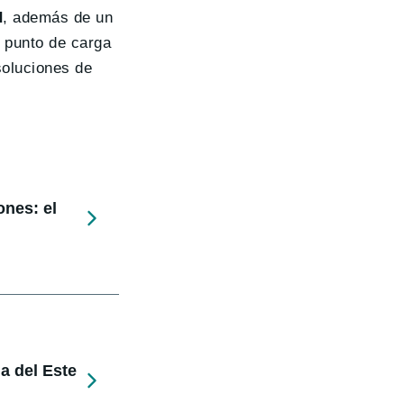
d
, además de un
l punto de carga
soluciones de
ones: el
a del Este