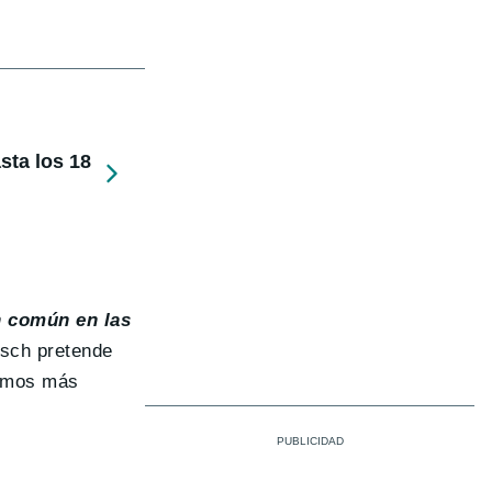
sta los 18
 común en las
osch pretende
remos más