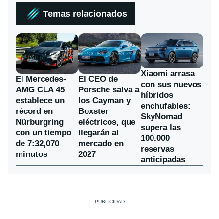
Temas relacionados
Xiaomi arrasa
El Mercedes-
El CEO de
con sus nuevos
AMG CLA 45
Porsche salva a
híbridos
establece un
los Cayman y
enchufables:
récord en
Boxster
SkyNomad
Nürburgring
eléctricos, que
supera las
con un tiempo
llegarán al
100.000
de 7:32,070
mercado en
reservas
minutos
2027
anticipadas