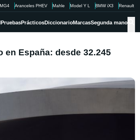
MG4
Aranceles PHEV
Mahle
Model Y L
BMW iX3
Renault 4
d
Pruebas
Prácticos
Diccionario
Marcas
Segunda mano
io en España: desde 32.245