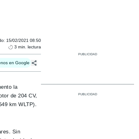
do
:
15/02/2021 08:50
3
min. lectura
enos en Google
ento la
otor de 204 CV,
 549 km WLTP).
ares. Sin