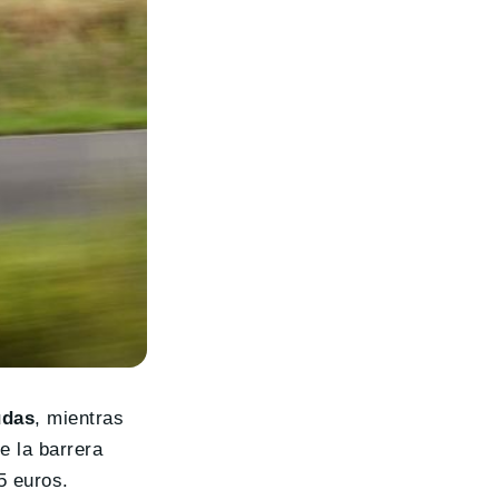
udas
, mientras
e la barrera
5 euros.