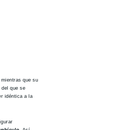
, mientras que su
, del que se
 idéntica a la
igurar
vehículo
. Así,