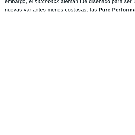
embargo, el
hatchback
alemán fue diseñado para ser u
nuevas variantes menos costosas: las
Pure Perform