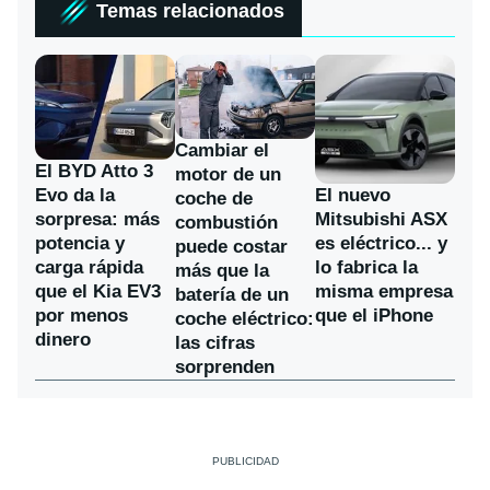
Temas relacionados
Cambiar el
El BYD Atto 3
motor de un
Evo da la
El nuevo
coche de
sorpresa: más
Mitsubishi ASX
combustión
potencia y
es eléctrico... y
puede costar
carga rápida
lo fabrica la
más que la
que el Kia EV3
misma empresa
batería de un
por menos
que el iPhone
coche eléctrico:
dinero
las cifras
sorprenden