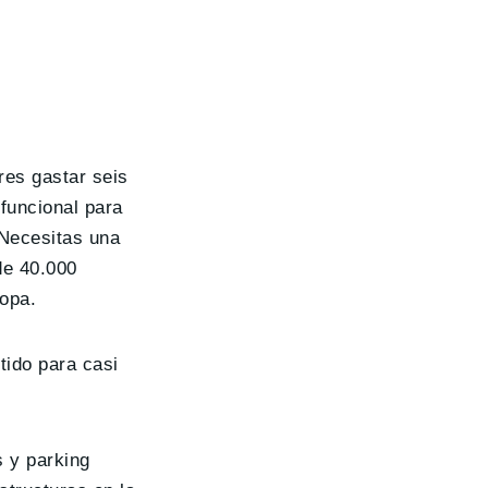
res gastar seis
 funcional para
¿Necesitas una
e 40.000
opa.
tido para casi
s y parking