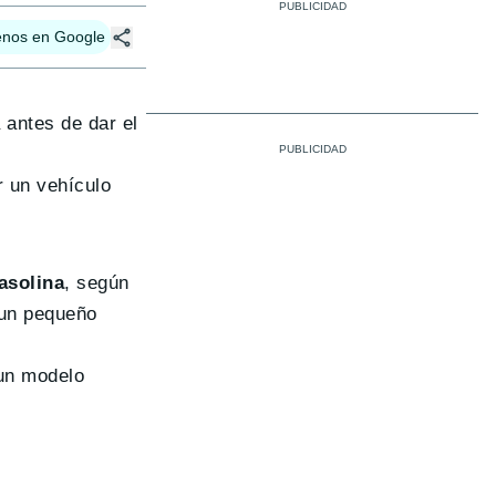
enos en Google
 antes de dar el
r un vehículo
asolina
, según
 un pequeño
 un modelo