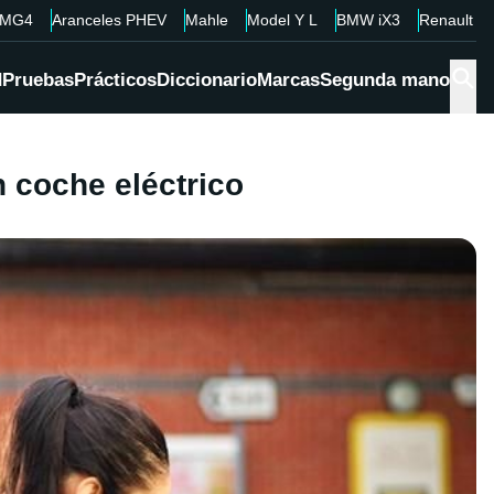
MG4
Aranceles PHEV
Mahle
Model Y L
BMW iX3
Renault 4
d
Pruebas
Prácticos
Diccionario
Marcas
Segunda mano
 coche eléctrico