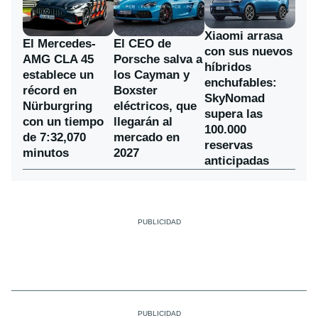
Xiaomi arrasa
El Mercedes-
El CEO de
con sus nuevos
AMG CLA 45
Porsche salva a
híbridos
establece un
los Cayman y
enchufables:
récord en
Boxster
SkyNomad
Nürburgring
eléctricos, que
supera las
con un tiempo
llegarán al
100.000
de 7:32,070
mercado en
reservas
minutos
2027
anticipadas