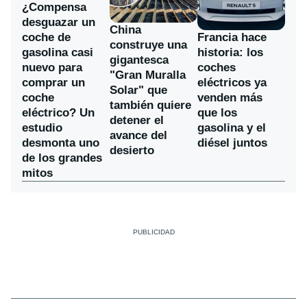
¿Compensa
desguazar un
China
coche de
Francia hace
construye una
gasolina casi
historia: los
gigantesca
nuevo para
coches
"Gran Muralla
comprar un
eléctricos ya
Solar" que
coche
venden más
también quiere
eléctrico? Un
que los
detener el
estudio
gasolina y el
avance del
desmonta uno
diésel juntos
desierto
de los grandes
mitos