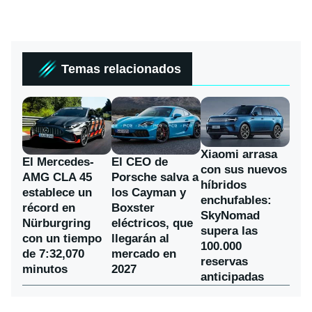
Temas relacionados
Xiaomi arrasa
El Mercedes-
El CEO de
con sus nuevos
AMG CLA 45
Porsche salva a
híbridos
establece un
los Cayman y
enchufables:
récord en
Boxster
SkyNomad
Nürburgring
eléctricos, que
supera las
con un tiempo
llegarán al
100.000
de 7:32,070
mercado en
reservas
minutos
2027
anticipadas