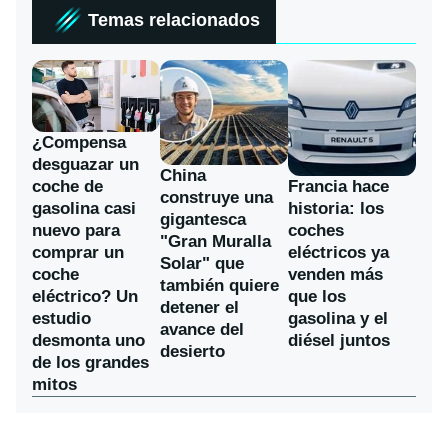
Temas relacionados
¿Compensa
desguazar un
China
coche de
Francia hace
construye una
gasolina casi
historia: los
gigantesca
nuevo para
coches
"Gran Muralla
comprar un
eléctricos ya
Solar" que
coche
venden más
también quiere
eléctrico? Un
que los
detener el
estudio
gasolina y el
avance del
desmonta uno
diésel juntos
desierto
de los grandes
mitos