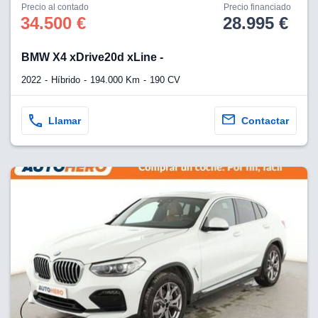
os para
Precio al contado
Precio financiado
anuncios
34.500 €
28.995 €
 perfiles
ad
BMW X4 xDrive20d xLine -
 utilizar
seleccionar la
2022
Híbrido
194.000 Km
190 CV
rsonalizada,
l para
el contenido,
Llamar
Contactar
s para la
 contenido
, medir el
e la
edir el
el contenido,
 público a
adísticas o a
 combinación
cedentes de
entes,
mejora de los
o de datos
 el objetivo
r el