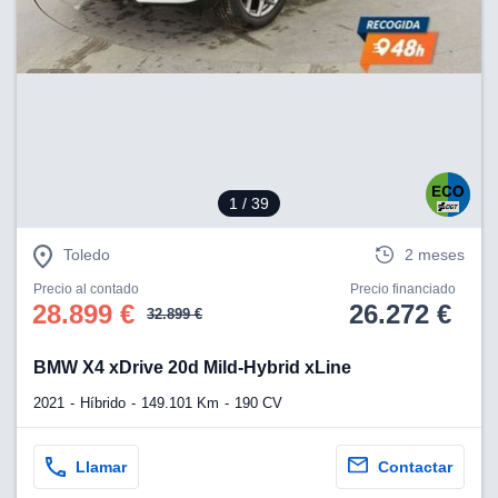
lización
ecisa e
n mediante
spositivos,
contenido
os, medición
 y contenido,
 de audiencia
1
/ 39
e servicios.
 1199 socios
Toledo
2 meses
Precio al contado
Precio financiado
28.899 €
26.272 €
32.899 €
BMW X4 xDrive 20d Mild-Hybrid xLine
2021
Híbrido
149.101 Km
190 CV
Llamar
Contactar