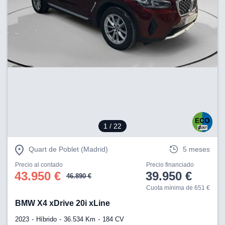
1
/ 22
Quart de Poblet (Madrid)
5 meses
Precio al contado
Precio financiado
43.950 €
39.950 €
46.890 €
Cuota mínima de 651 €
BMW X4 xDrive 20i xLine
2023
Híbrido
36.534 Km
184 CV