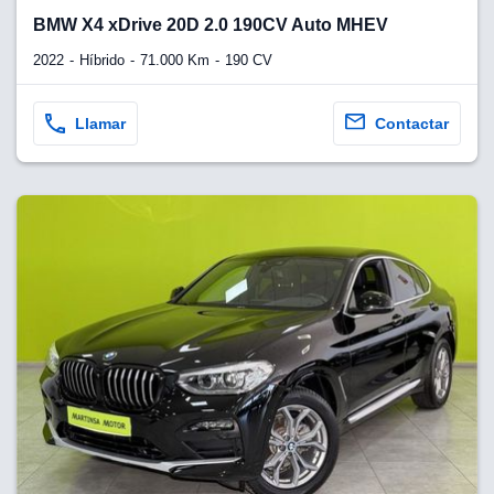
lquier
BMW X4 xDrive 20D 2.0 190CV Auto MHEV
to pulsando
2022
Híbrido
71.000 Km
190 CV
n de cookies
disponible en
Llamar
Contactar
stra página
VAMENTE,
ecnologías
 cookies
o aceptar la
e cookies,
er a nuestro
ectricos.com.
 te
e que solo se
okies que
ias para
 navegación