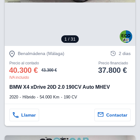
eb, pero no se
okies para
omportamiento
ar publicidad
ersonalizado,
drás
licidad
1
/ 31
rsonalizada.
zar la
Benalmádena (Málaga)
2 dias
e cookies y
stro sitio
Precio al contado
Precio financiado
 de este
40.300 €
37.800 €
43.300 €
do el botón
IVA incluido
BMW X4 xDrive 20D 2.0 190CV Auto MHEV
ntimiento,
estros socios
2020
Híbrido
54.000 Km
190 CV
ies,
es únicos o
imilares para
Llamar
Contactar
cceder y
os personales
a en este
s direcciones