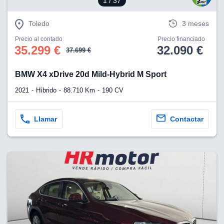
1
/ 37
Toledo
3 meses
Precio al contado
Precio financiado
35.299 €
32.090 €
37.699 €
BMW X4 xDrive 20d Mild-Hybrid M Sport
2021
Híbrido
88.710 Km
190 CV
Llamar
Contactar