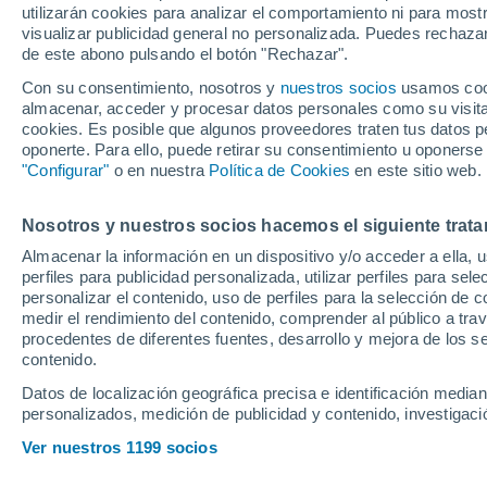
utilizarán cookies para analizar el comportamiento ni para most
visualizar publicidad general no personalizada. Puedes rechazar
de este abono pulsando el botón "Rechazar".
Ubicación
Con su consentimiento, nosotros y
nuestros socios
usamos cooki
almacenar, acceder y procesar datos personales como su visita e
Población o CP
Provincia
Begur (Giron
cookies. Es posible que algunos proveedores traten tus datos pe
oponerte. Para ello, puede retirar su consentimiento u oponerse
Precio
"Configurar"
o en nuestra
Política de Cookies
en este sitio web.
7.650 €
Radio
Nosotros y nuestros socios hacemos el siguiente trata
Mini Cooper M
123cv
Almacenar la información en un dispositivo y/o acceder a ella, 
perfiles para publicidad personalizada, utilizar perfiles para sele
2011
Híbrido
15
Todo el país
personalizar el contenido, uso de perfiles para la selección de c
medir el rendimiento del contenido, comprender al público a tra
Solo anuncios de Península y
procedentes de diferentes fuentes, desarrollo y mejora de los se
Llamar
Baleares
contenido.
Datos de localización geográfica precisa e identificación mediant
personalizados, medición de publicidad y contenido, investigació
Nuevos en stock
Ver nuestros 1199 socios