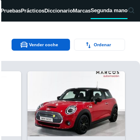
Segunda mano
d
Pruebas
Prácticos
Diccionario
Marcas
Vender coche
Ordenar
V