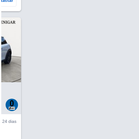
tactar
V
24 dias