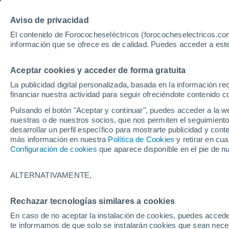
Aviso de privacidad
El contenido de Forococheseléctricos (forococheselectricos.com
información que se ofrece es de calidad. Puedes acceder a este
Inicio
Coches eléctricos de segunda mano
Mini
Cooper
Aceptar cookies y acceder de forma gratuita
18
Mini Cooper de segunda
La publicidad digital personalizada, basada en la información r
financiar nuestra actividad para seguir ofreciéndote contenido c
Pulsando el botón "Aceptar y continuar", puedes acceder a la w
nuestras o de nuestros socios, que nos permiten el seguimiento
Guardar búsqueda
desarrollar un perfil específico para mostrarte publicidad y co
más información en nuestra
Política de Cookies
y retirar en cu
Configuración de cookies
que aparece disponible en el pie de n
Marca
Mini
ALTERNATIVAMENTE,
Modelo
Rechazar tecnologías similares a cookies
En caso de no aceptar la instalación de cookies, puedes accede
Cooper
te informamos de que solo se instalarán cookies que sean necesa