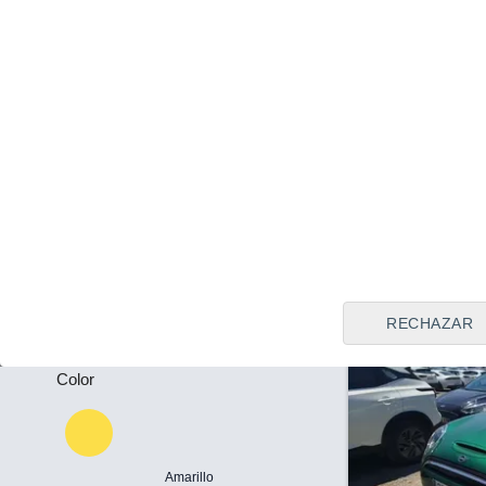
Tipo de vendedor
Alicante
Todos
Precio
36.800 €
36
Plazas
Mini Cooper se
-
2024
Eléctrico
Puertas
Llamar
-
RECHAZAR
Color
Amarillo