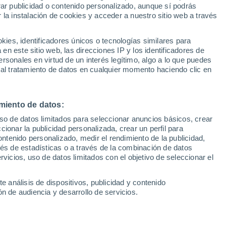
rar publicidad o contenido personalizado, aunque sí podrás
 la instalación de cookies y acceder a nuestro sitio web a través
1
/ 11
1
/ 15
es, identificadores únicos o tecnologías similares para
n este sitio web, las direcciones IP y los identificadores de
a)
19 horas
Alicante
rsonales en virtud de un interés legítimo, algo a lo que puedes
 al tratamiento de datos en cualquier momento haciendo clic en
Precio
21.900 €
miento de datos:
INI COOPER R52 1.6
Mini Cooper se 135 kw (184 cv
uso de datos limitados para seleccionar anuncios básicos, crear
ccionar la publicidad personalizada, crear un perfil para
1.370 Km
123 CV
2020
Eléctrico
51.401 Km
184 CV
ontenido personalizado, medir el rendimiento de la publicidad,
vés de estadísticas o a través de la combinación de datos
rvicios, uso de datos limitados con el objetivo de seleccionar el
Contactar
Llamar
Con
e análisis de dispositivos, publicidad y contenido
n de audiencia y desarrollo de servicios.