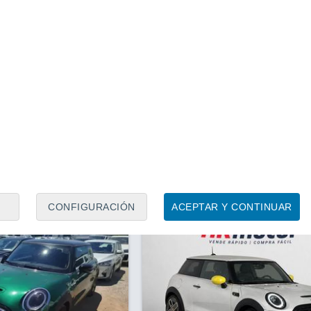
1
/ 15
1
/ 15
1 mes
Alicante
Precio
32.950 €
.900 €
 160 kw (218 cv)
Mini Cooper se 160 kw (218 cv
4.329 Km
218 CV
2025
Eléctrico
19.130 Km
218 CV
Contactar
Llamar
Con
CONFIGURACIÓN
ACEPTAR Y CONTINUAR