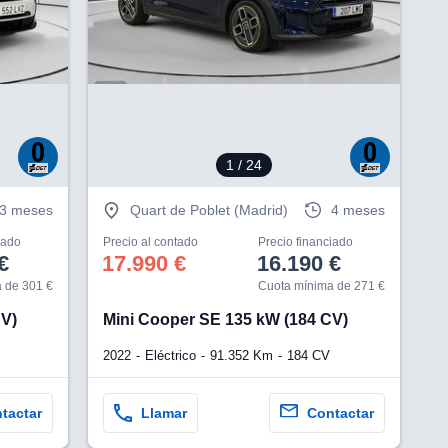
V
1
/ 24
3 meses
Quart de Poblet (Madrid)
4 meses
iado
Precio al contado
Precio financiado
€
17.990 €
16.190 €
 de 301 €
Cuota mínima de 271 €
CV)
Mini Cooper SE 135 kW (184 CV)
2022
Eléctrico
91.352 Km
184 CV
tactar
Llamar
Contactar