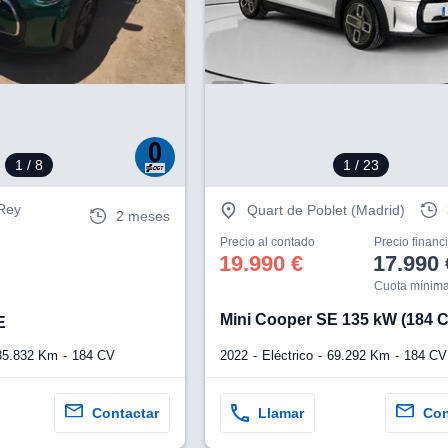
1
/ 8
1
/ 23
Rey
Quart de Poblet (Madrid)
2 meses
Precio al contado
Precio financ
19.990 €
17.990 
Cuota mínima
Mini Cooper SE 135 kW (184 
E
35.832 Km
184 CV
2022
Eléctrico
69.292 Km
184 CV
Contactar
Llamar
Con