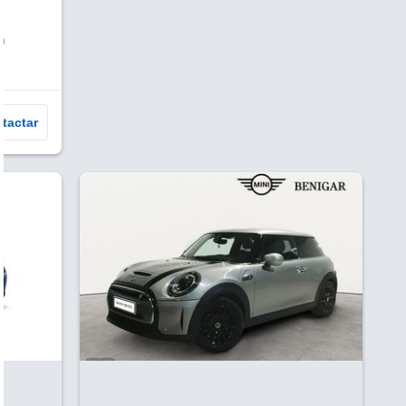
)
tactar
V