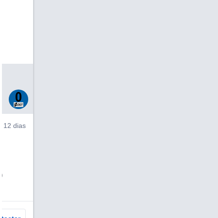
V
12 dias
)