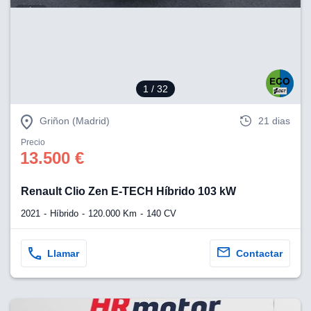
eb, pero no se
okies para
omportamiento
ar publicidad
ersonalizado,
drás
licidad
1
/ 32
rsonalizada.
zar la
Griñon (Madrid)
21 dias
e cookies y
stro sitio
Precio
 de este
13.500 €
do el botón
Renault Clio Zen E-TECH Híbrido 103 kW
ntimiento,
estros socios
2021
Híbrido
120.000 Km
140 CV
ies,
es únicos o
imilares para
Llamar
Contactar
cceder y
os personales
a en este
s direcciones