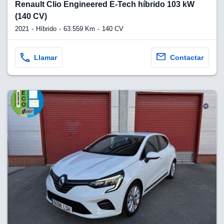
lquier
Renault Clio Engineered E-Tech híbrido 103 kW
(140 CV)
to pulsando
2021
Híbrido
63.559 Km
140 CV
n de cookies
disponible en
Llamar
Contactar
stra página
VAMENTE,
ecnologías
 cookies
o aceptar la
e cookies,
er a nuestro
ectricos.com.
 te
e que solo se
okies que
ias para
 navegación