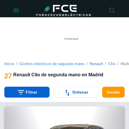
ivacidad
de
éctricos
lectricos.com)
rado por
 para
e la
ue se ofrece
d. Puedes
e sitio web
Inicio
Coches eléctricos de segunda mano
Renault
Clio
Madr
siguientes
27
Renault Clio de segunda mano en Madrid
okies y
 forma
Filtrar
Ordenar
Vender
digital
a, basada en
n recogida
kies o
imilares, nos