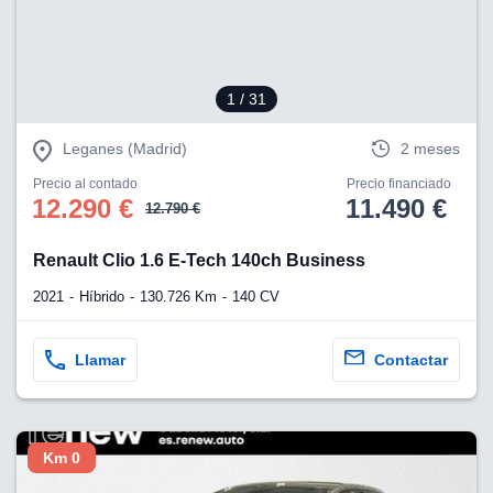
1
/ 31
Leganes (Madrid)
2 meses
Precio al contado
Precio financiado
12.290 €
11.490 €
12.790 €
Renault Clio 1.6 E-Tech 140ch Business
2021
Híbrido
130.726 Km
140 CV
Llamar
Contactar
Km 0