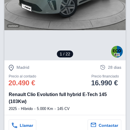
lización
ecisa e
n mediante
spositivos,
contenido
os, medición
 y contenido,
 de audiencia
1
/ 22
e servicios.
 1199 socios
Madrid
28 dias
Precio al contado
Precio financiado
20.490 €
16.990 €
Renault Clio Evolution full hybrid E-Tech 145
(103Kw)
2025
Híbrido
5.000 Km
145 CV
Llamar
Contactar