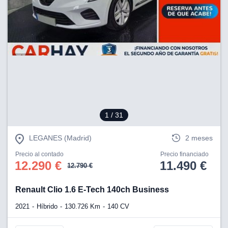
1
/ 31
LEGANES (Madrid)
2 meses
Precio al contado
Precio financiado
12.290 €
11.490 €
12.790 €
Renault Clio 1.6 E-Tech 140ch Business
2021
Híbrido
130.726 Km
140 CV