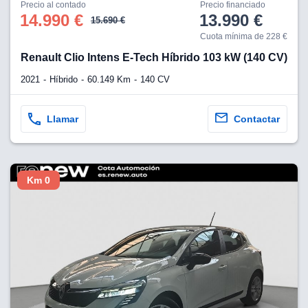
os para
Precio al contado
Precio financiado
anuncios
14.990 €
13.990 €
15.690 €
 perfiles
Cuota mínima de 228 €
ad
 utilizar
Renault Clio Intens E-Tech Híbrido 103 kW (140 CV)
seleccionar la
2021
Híbrido
60.149 Km
140 CV
rsonalizada,
l para
el contenido,
Llamar
Contactar
s para la
 contenido
, medir el
e la
edir el
Km 0
el contenido,
 público a
adísticas o a
 combinación
cedentes de
entes,
mejora de los
o de datos
 el objetivo
r el