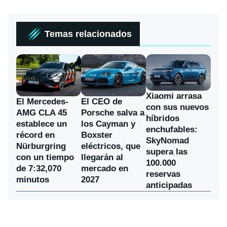
Temas relacionados
Xiaomi arrasa
El Mercedes-
El CEO de
con sus nuevos
AMG CLA 45
Porsche salva a
híbridos
establece un
los Cayman y
enchufables:
récord en
Boxster
SkyNomad
Nürburgring
eléctricos, que
supera las
con un tiempo
llegarán al
100.000
de 7:32,070
mercado en
reservas
minutos
2027
anticipadas