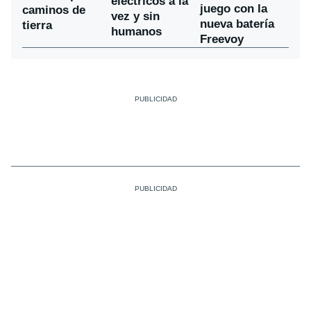
eléctricos a la
juego con la
caminos de
vez y sin
nueva batería
tierra
humanos
Freevoy