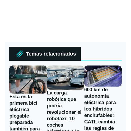
Temas relacionados
600 km de
La carga
autonomía
Esta es la
robótica que
eléctrica para
primera bici
podría
los híbridos
eléctrica
revolucionar el
enchufables:
plegable
robotaxi: 10
CATL cambia
preparada
coches
las reglas de
también para