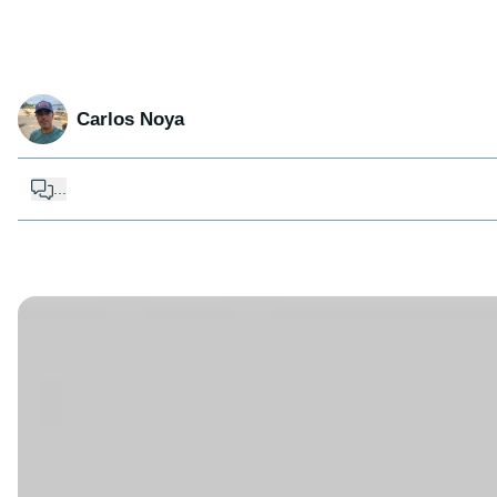
Carlos Noya
...