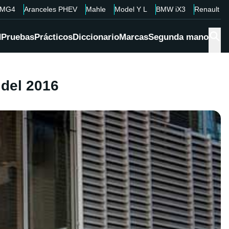
MG4
Aranceles PHEV
Mahle
Model Y L
BMW iX3
Renault 4
d
Pruebas
Prácticos
Diccionario
Marcas
Segunda mano
 del 2016