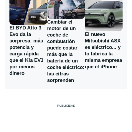
Cambiar el
El BYD Atto 3
motor de un
Evo da la
El nuevo
coche de
sorpresa: más
Mitsubishi ASX
combustión
potencia y
es eléctrico... y
puede costar
carga rápida
lo fabrica la
más que la
que el Kia EV3
misma empresa
batería de un
por menos
que el iPhone
coche eléctrico:
dinero
las cifras
sorprenden