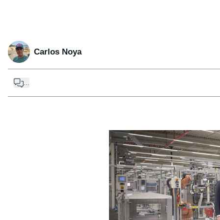
Carlos Noya
...