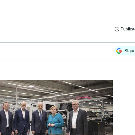
Public
Sígu