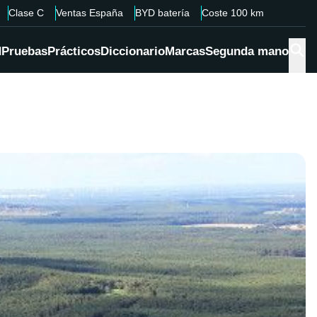
Clase C
Ventas España
BYD batería
Coste 100 km
d
Pruebas
Prácticos
Diccionario
Marcas
Segunda mano