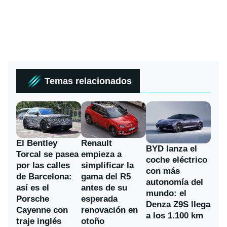
Temas relacionados
El Bentley
Renault
BYD lanza el
Torcal se pasea
empieza a
coche eléctrico
por las calles
simplificar la
con más
de Barcelona:
gama del R5
autonomía del
así es el
antes de su
mundo: el
Porsche
esperada
Denza Z9S llega
Cayenne con
renovación en
a los 1.100 km
traje inglés
otoño