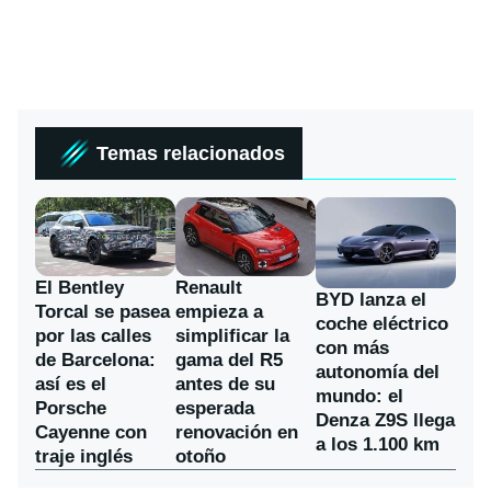
Temas relacionados
El Bentley
Renault
BYD lanza el
Torcal se pasea
empieza a
coche eléctrico
por las calles
simplificar la
con más
de Barcelona:
gama del R5
autonomía del
así es el
antes de su
mundo: el
Porsche
esperada
Denza Z9S llega
Cayenne con
renovación en
a los 1.100 km
traje inglés
otoño