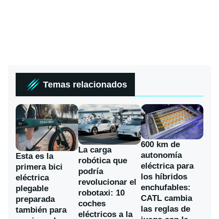
Temas relacionados
600 km de
La carga
autonomía
Esta es la
robótica que
eléctrica para
primera bici
podría
los híbridos
eléctrica
revolucionar el
enchufables:
plegable
robotaxi: 10
CATL cambia
preparada
coches
las reglas de
también para
eléctricos a la