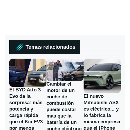
Temas relacionados
Cambiar el
El BYD Atto 3
motor de un
Evo da la
El nuevo
coche de
sorpresa: más
Mitsubishi ASX
combustión
potencia y
es eléctrico... y
puede costar
carga rápida
lo fabrica la
más que la
que el Kia EV3
misma empresa
batería de un
por menos
que el iPhone
coche eléctrico: