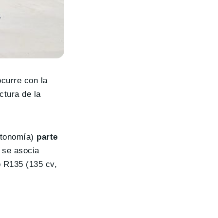
curre con la
ctura de la
autonomía)
parte
 se asocia
o R135 (135 cv,