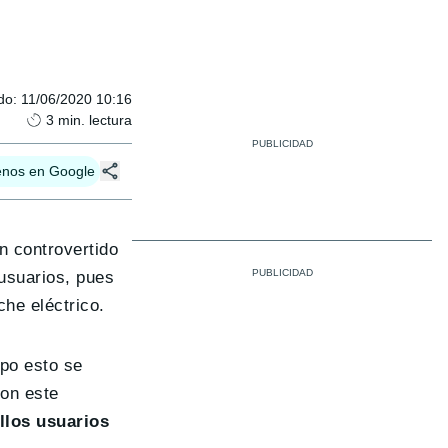
do
:
11/06/2020 10:16
3
min. lectura
enos en Google
n controvertido
 usuarios, pues
che eléctrico.
mpo esto se
Con este
ellos usuarios