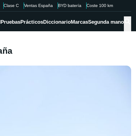
Clase C
Ventas España
BYD batería
Coste 100 km
d
Pruebas
Prácticos
Diccionario
Marcas
Segunda mano
paña