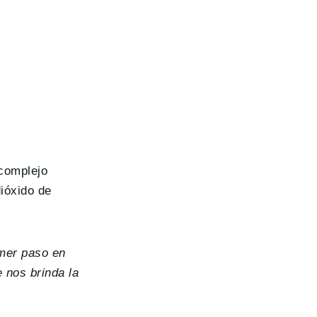
 complejo
ióxido de
imer paso en
 nos brinda la