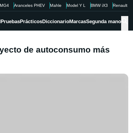
MG4
Aranceles PHEV
Mahle
Model Y L
BMW iX3
Renault 4
d
Pruebas
Prácticos
Diccionario
Marcas
Segunda mano
proyecto de autoconsumo más