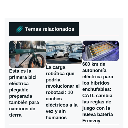
Temas relacionados
600 km de
La carga
autonomía
Esta es la
robótica que
eléctrica para
primera bici
podría
los híbridos
eléctrica
revolucionar el
enchufables:
plegable
robotaxi: 10
CATL cambia
preparada
coches
las reglas de
también para
eléctricos a la
juego con la
caminos de
vez y sin
nueva batería
tierra
humanos
Freevoy