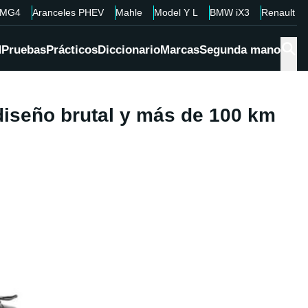
MG4
Aranceles PHEV
Mahle
Model Y L
BMW iX3
Renault 4
d
Pruebas
Prácticos
Diccionario
Marcas
Segunda mano
diseño brutal y más de 100 km