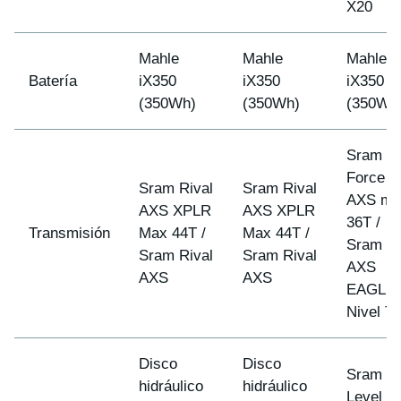
X20
Mahle
Mahle
Mahle
Batería
iX350
iX350
iX350
(350Wh)
(350Wh)
(350Wh
Sram
Force D
Sram Rival
Sram Rival
AXS ma
AXS XPLR
AXS XPLR
36T /
Transmisión
Max 44T /
Max 44T /
Sram G
Sram Rival
Sram Rival
AXS
AXS
AXS
EAGLE 
Nivel T
Disco
Disco
Sram
hidráulico
hidráulico
Level c