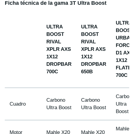
Ficha técnica de la gama 3T Ultra Boost
ULTRA
ULTRA
ULTRA
BOOST
BOOST
BOOST
URBAN
RIVAL
RIVAL
FORCE
XPLR AXS
XPLR AXS
D1 AXS
1X12
1X12
1X12
DROPBAR
DROPBAR
FLATB
700C
650B
700C
Carbon
Carbono
Carbono
Cuadro
Ultra
Ultra Boost
Ultra Boost
Boost
Mahle
Motor
Mahle X20
Mahle X20