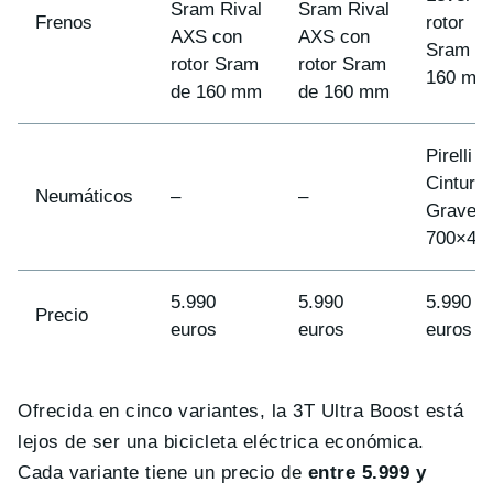
Sram Rival
Sram Rival
Frenos
rotor
AXS con
AXS con
Sram d
rotor Sram
rotor Sram
160 mm
de 160 mm
de 160 mm
Pirelli
Cinturat
Neumáticos
–
–
Gravel 
700×40
5.990
5.990
5.990
Precio
euros
euros
euros
Ofrecida en cinco variantes, la 3T Ultra Boost está
lejos de ser una bicicleta eléctrica económica.
Cada variante tiene un precio de
entre 5.999 y