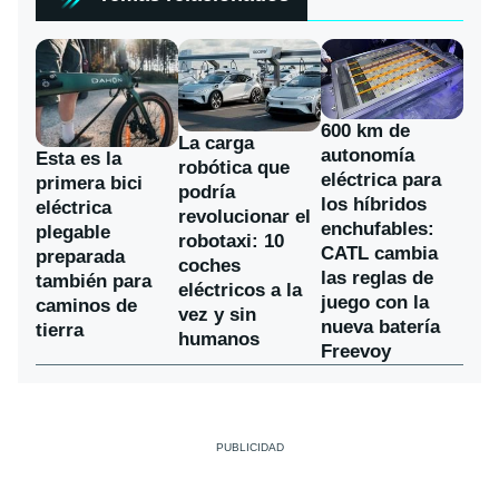
600 km de
La carga
autonomía
Esta es la
robótica que
eléctrica para
primera bici
podría
los híbridos
eléctrica
revolucionar el
enchufables:
plegable
robotaxi: 10
CATL cambia
preparada
coches
las reglas de
también para
eléctricos a la
juego con la
caminos de
vez y sin
nueva batería
tierra
humanos
Freevoy