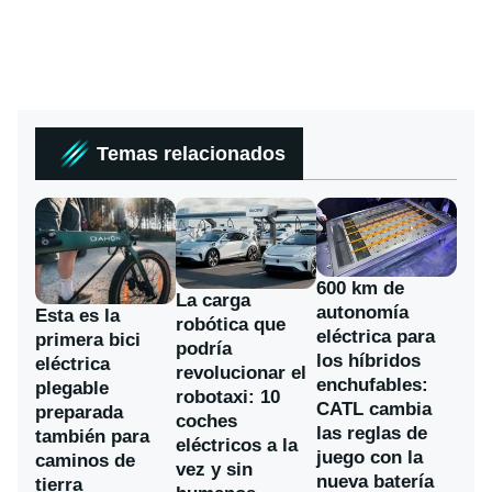
Temas relacionados
600 km de
La carga
autonomía
Esta es la
robótica que
eléctrica para
primera bici
podría
los híbridos
eléctrica
revolucionar el
enchufables:
plegable
robotaxi: 10
CATL cambia
preparada
coches
las reglas de
también para
eléctricos a la
juego con la
caminos de
vez y sin
nueva batería
tierra