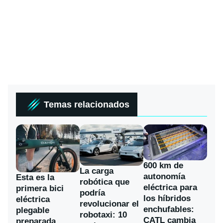
Temas relacionados
600 km de
La carga
autonomía
Esta es la
robótica que
eléctrica para
primera bici
podría
los híbridos
eléctrica
revolucionar el
enchufables:
plegable
robotaxi: 10
CATL cambia
preparada