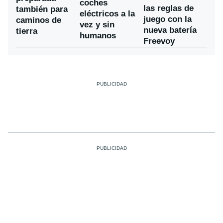
coches
las reglas de
también para
eléctricos a la
juego con la
caminos de
vez y sin
nueva batería
tierra
humanos
Freevoy