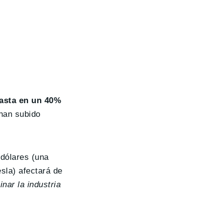
hasta en un 40%
 han subido
 dólares (una
sla) afectará de
nar la industria