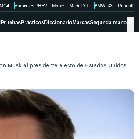
MG4
Aranceles PHEV
Mahle
Model Y L
BMW iX3
Renault 4
d
Pruebas
Prácticos
Diccionario
Marcas
Segunda mano
lon Musk al presidente electo de Estados Unidos