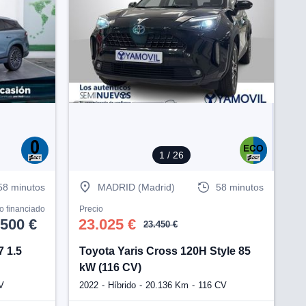
Ve
1
/ 26
58 minutos
MADRID (Madrid)
58 minutos
o financiado
Precio
.500 €
23.025 €
23.450 €
 1.5
Toyota Yaris Cross 120H Style 85
kW (116 CV)
V
2022
Híbrido
20.136 Km
116 CV