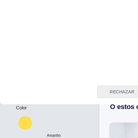
MADRID
Tipo de vendedor
Precio
Todos
20.185 
Kia Sport
Plazas
Edition 1
-
2021
Híbri
Puertas
Llam
-
RECHAZAR
O estos 
Color
Amarillo