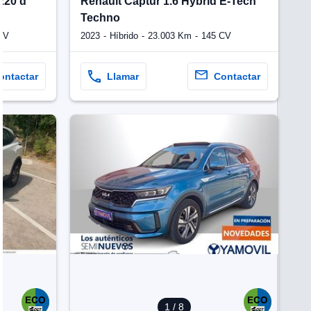
220 d
Renault Captur 1.6 Hybrid E-Tech
Techno
CV
2023
Híbrido
23.003 Km
145 CV
ontactar
Llamar
Contactar
Ve
1
/ 8