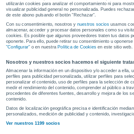
utilizarán cookies para analizar el comportamiento ni para most
visualizar publicidad general no personalizada. Puedes rechazar
de este abono pulsando el botón "Rechazar".
Ubicación
Con su consentimiento, nosotros y
nuestros socios
usamos cooki
almacenar, acceder y procesar datos personales como su visita e
Población o CP
Provincia
cookies. Es posible que algunos proveedores traten tus datos pe
oponerte. Para ello, puede retirar su consentimiento u oponerse
Pue
"Configurar"
o en nuestra
Política de Cookies
en este sitio web.
Y sin
Radio
Nosotros y nuestros socios hacemos el siguiente trata
Almacenar la información en un dispositivo y/o acceder a ella, 
perfiles para publicidad personalizada, utilizar perfiles para sele
Todo el país
personalizar el contenido, uso de perfiles para la selección de c
Mientras
medir el rendimiento del contenido, comprender al público a tra
Solo anuncios de Península y
procedentes de diferentes fuentes, desarrollo y mejora de los se
Baleares
contenido.
Datos de localización geográfica precisa e identificación mediant
personalizados, medición de publicidad y contenido, investigació
Nuevos en stock
Ver nuestros 1199 socios