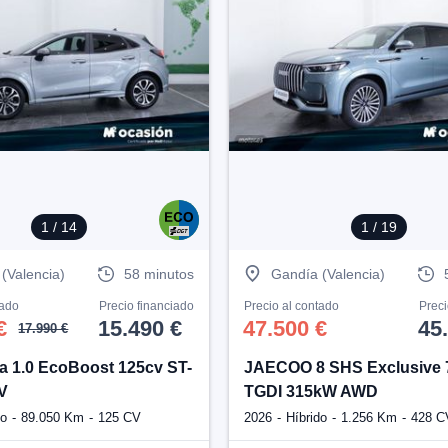
1
/ 14
1
/ 19
(Valencia)
58 minutos
Gandía (Valencia)
tado
Precio financiado
Precio al contado
Preci
€
15.490 €
47.500 €
45
17.990 €
 1.0 EcoBoost 125cv ST-
JAECOO 8 SHS Exclusive 7
V
TGDI 315kW AWD
do
89.050 Km
125 CV
2026
Híbrido
1.256 Km
428 C