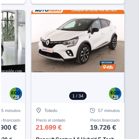
Ve
1
/ 34
55 minutos
Toledo
57 minutos
o financiado
Precio al contado
Precio financiado
.900 €
21.699 €
19.726 €