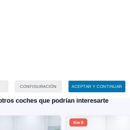
 (Madrid)
58 minutos
Leganés (Madrid)
Precio
€
19.090 €
20.750 €
age 1.6 MHEV Black
Nissan Qashqai DIG-T 10
00 kW (136 CV)
(140CV) mHEV 4x2 Acenta
do
114.658 Km
136 CV
Híbrido
36.786 Km
140 CV
ar
Contactar
Llamar
C
CONFIGURACIÓN
ACEPTAR Y CONTINUAR
otros coches que podrían interesarte
Km 0