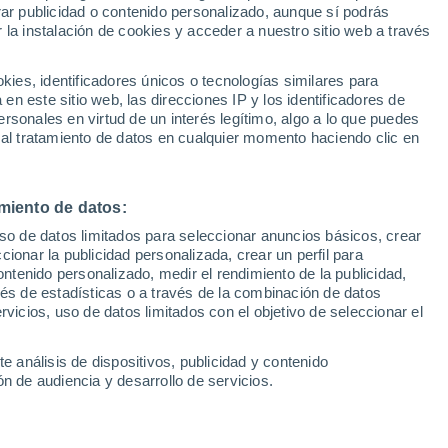
rar publicidad o contenido personalizado, aunque sí podrás
 la instalación de cookies y acceder a nuestro sitio web a través
es, identificadores únicos o tecnologías similares para
n este sitio web, las direcciones IP y los identificadores de
¡QUÉ RARO! NO TENEMOS (AÚN) L
rsonales en virtud de un interés legítimo, algo a lo que puedes
 al tratamiento de datos en cualquier momento haciendo clic en
des buscar
coches parecidos
, o en
lugares cercanos
, y 
o, más fácil todavía:
podemos avisarte
en cuanto haya algo
miento de datos:
AVÍSAME POR EMAIL
uso de datos limitados para seleccionar anuncios básicos, crear
ccionar la publicidad personalizada, crear un perfil para
ontenido personalizado, medir el rendimiento de la publicidad,
 tanto, te sugerimos estos otros coches si
vés de estadísticas o a través de la combinación de datos
rvicios, uso de datos limitados con el objetivo de seleccionar el
e análisis de dispositivos, publicidad y contenido
n de audiencia y desarrollo de servicios.