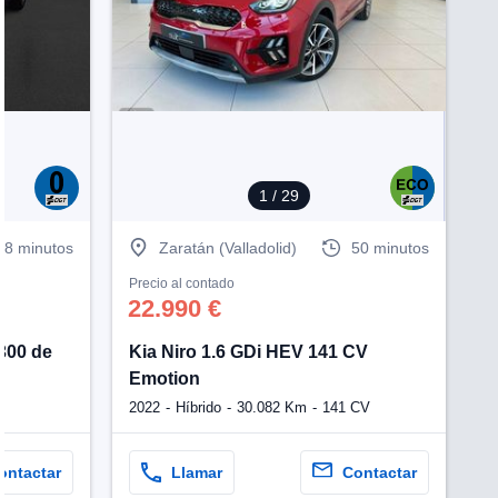
Ve
1
/ 29
48 minutos
Zaratán (Valladolid)
50 minutos
Precio al contado
22.990 €
300 de
Kia Niro 1.6 GDi HEV 141 CV
Emotion
2022
Híbrido
30.082 Km
141 CV
ontactar
Llamar
Contactar