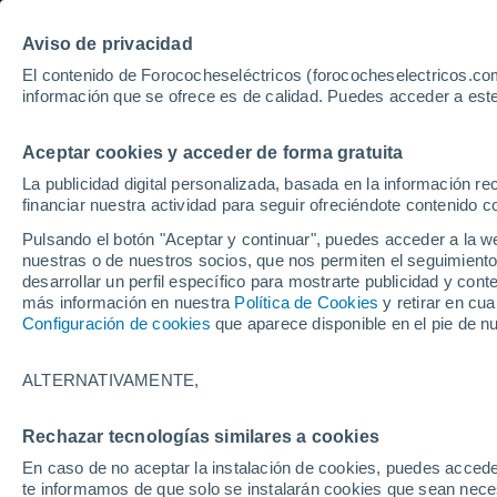
Aviso de privacidad
El contenido de Forococheseléctricos (forococheselectricos.com
información que se ofrece es de calidad. Puedes acceder a este
Inicio
Coches eléctricos de segunda mano
Ávila
Aceptar cookies y acceder de forma gratuita
Coches de segunda mano en
La publicidad digital personalizada, basada en la información r
financiar nuestra actividad para seguir ofreciéndote contenido c
Pulsando el botón "Aceptar y continuar", puedes acceder a la w
nuestras o de nuestros socios, que nos permiten el seguimiento
Guardar búsqueda
desarrollar un perfil específico para mostrarte publicidad y co
más información en nuestra
Política de Cookies
y retirar en cu
Configuración de cookies
que aparece disponible en el pie de n
Marca
Todas
ALTERNATIVAMENTE,
Modelo
Rechazar tecnologías similares a cookies
En caso de no aceptar la instalación de cookies, puedes accede
Seleccionar modelo
te informamos de que solo se instalarán cookies que sean necesa