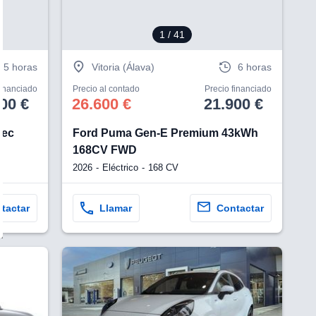
1
/ 41
5 horas
Vitoria (Álava)
6 horas
financiado
Precio al contado
Precio financiado
00 €
26.600 €
21.900 €
tec
Ford Puma Gen-E Premium 43kWh
168CV FWD
2026
Eléctrico
168 CV
tactar
Llamar
Contactar