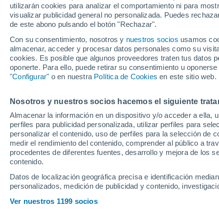
utilizarán cookies para analizar el comportamiento ni para most
visualizar publicidad general no personalizada. Puedes rechazar
de este abono pulsando el botón "Rechazar".
Ubicación
Con su consentimiento, nosotros y
nuestros socios
usamos cooki
almacenar, acceder y procesar datos personales como su visita e
Población o CP
Provincia
Vitoria (Álava
cookies. Es posible que algunos proveedores traten tus datos pe
oponerte. Para ello, puede retirar su consentimiento u oponerse
Precio al contado
"Configurar"
o en nuestra
Política de Cookies
en este sitio web.
23.500 €
Radio
Nosotros y nuestros socios hacemos el siguiente trata
Ford Puma 1.0
Titanium MHE
Almacenar la información en un dispositivo y/o acceder a ella, 
perfiles para publicidad personalizada, utilizar perfiles para sele
2026
Híbrido
12
Todo el país
personalizar el contenido, uso de perfiles para la selección de c
medir el rendimiento del contenido, comprender al público a tra
Solo anuncios de Península y
procedentes de diferentes fuentes, desarrollo y mejora de los se
Llamar
Baleares
contenido.
Datos de localización geográfica precisa e identificación mediant
personalizados, medición de publicidad y contenido, investigació
Nuevos en stock
Ver nuestros 1199 socios