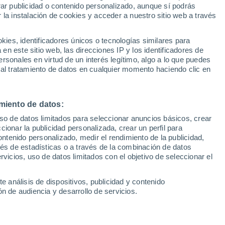
rar publicidad o contenido personalizado, aunque sí podrás
 la instalación de cookies y acceder a nuestro sitio web a través
1
/ 35
1
/ 32
es, identificadores únicos o tecnologías similares para
n este sitio web, las direcciones IP y los identificadores de
)
5 horas
Vitoria (Álava)
rsonales en virtud de un interés legítimo, algo a lo que puedes
 al tratamiento de datos en cualquier momento haciendo clic en
Precio financiado
Precio al contado
Precio 
19.500 €
34.500 €
28.8
miento de datos:
 EcoBoost 125cv
Ford Kuga ST-Line 2.5 Durate
V
PHEV 178kW Auto
uso de datos limitados para seleccionar anuncios básicos, crear
ccionar la publicidad personalizada, crear un perfil para
5 CV
2026
Híbrido
242 CV
ontenido personalizado, medir el rendimiento de la publicidad,
vés de estadísticas o a través de la combinación de datos
rvicios, uso de datos limitados con el objetivo de seleccionar el
Contactar
Llamar
Con
e análisis de dispositivos, publicidad y contenido
n de audiencia y desarrollo de servicios.