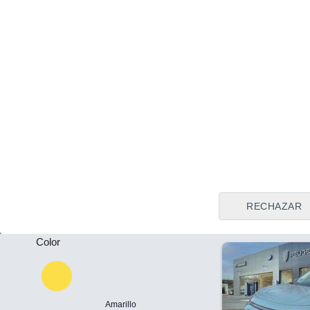
Tipo de vendedor
Todos
Vitoria (Álava
Precio al contado
Plazas
39.500 €
-
Ford Kuga ST-
PHEV 178kW 
Puertas
2026
Híbrido
24
-
Llamar
RECHAZAR
Color
Amarillo