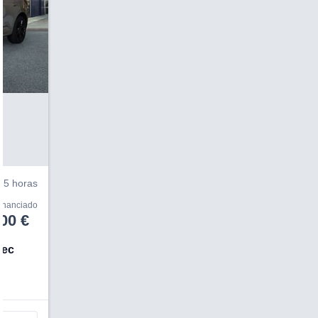
V
5 horas
financiado
00 €
tec