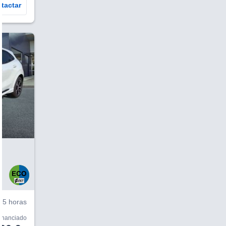
tactar
V
5 horas
financiado