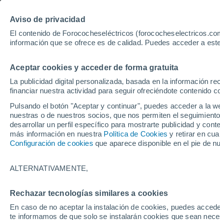
Aviso de privacidad
El contenido de Forococheseléctricos (forococheselectricos.com
información que se ofrece es de calidad. Puedes acceder a este
Inicio
Coches eléctricos de segunda mano
Álava
Aceptar cookies y acceder de forma gratuita
142
Coches de segunda man
La publicidad digital personalizada, basada en la información r
financiar nuestra actividad para seguir ofreciéndote contenido c
Pulsando el botón "Aceptar y continuar", puedes acceder a la w
nuestras o de nuestros socios, que nos permiten el seguimiento
Guardar búsqueda
desarrollar un perfil específico para mostrarte publicidad y co
más información en nuestra
Política de Cookies
y retirar en cu
Configuración de cookies
que aparece disponible en el pie de n
Marca
Todas
ALTERNATIVAMENTE,
Modelo
Rechazar tecnologías similares a cookies
En caso de no aceptar la instalación de cookies, puedes accede
Seleccionar modelo
te informamos de que solo se instalarán cookies que sean necesa