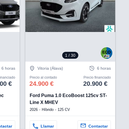
V
1
/ 30
6 horas
Vitoria (Álava)
6 horas
financiado
Precio al contado
Precio financiado
00 €
24.900 €
20.900 €
ec
Ford Puma 1.0 EcoBoost 125cv ST-
Line X MHEV
2026
Híbrido
125 CV
tactar
Llamar
Contactar