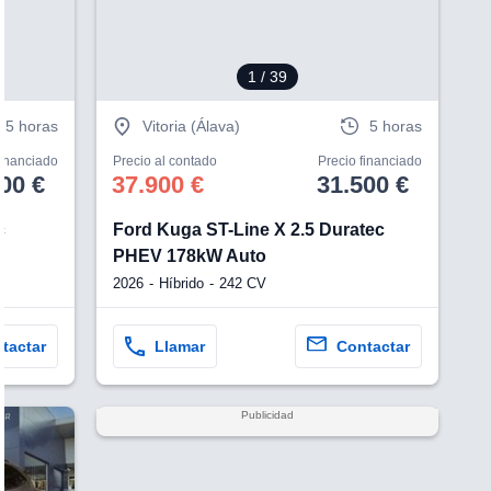
1
/ 39
5 horas
Vitoria (Álava)
5 horas
financiado
Precio al contado
Precio financiado
00 €
37.900 €
31.500 €
c
Ford Kuga ST-Line X 2.5 Duratec
PHEV 178kW Auto
2026
Híbrido
242 CV
tactar
Llamar
Contactar