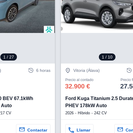
1
/ 27
1
/ 10
)
6 horas
Vitoria (Álava)
Precio al contado
Precio 
32.900 €
27.5
0 BEV 67.1kWh
Ford Kuga Titanium 2.5 Durat
 Auto
PHEV 178kW Auto
217 CV
2026
Híbrido
242 CV
Contactar
Llamar
Con