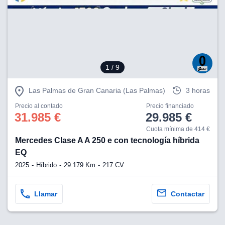
eb, pero no se
okies para
omportamiento
ar publicidad
ersonalizado,
drás
licidad
1
/ 9
rsonalizada.
zar la
e cookies y
Las Palmas de Gran Canaria (Las Palmas)
3 horas
stro sitio
Precio al contado
Precio financiado
 de este
31.985 €
29.985 €
do el botón
Cuota mínima de 414 €
Mercedes Clase A A 250 e con tecnología híbrida
ntimiento,
estros socios
EQ
ies,
2025
Híbrido
29.179 Km
217 CV
es únicos o
imilares para
cceder y
Llamar
Contactar
os personales
a en este
s direcciones