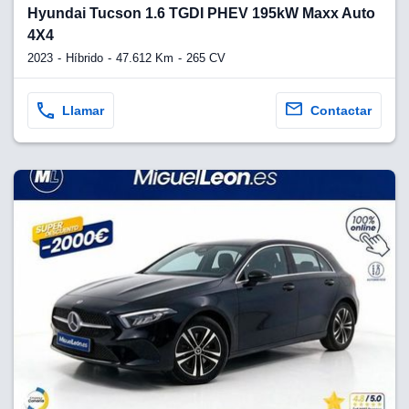
lquier
Hyundai Tucson 1.6 TGDI PHEV 195kW Maxx Auto
4X4
to pulsando
2023
Híbrido
47.612 Km
265 CV
n de cookies
disponible en
stra página
Llamar
Contactar
VAMENTE,
ecnologías
 cookies
o aceptar la
e cookies,
er a nuestro
ectricos.com.
 te
e que solo se
okies que
ias para
 navegación