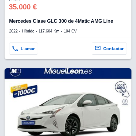
35.000 €
lización
ecisa e
Mercedes Clase GLC 300 de 4Matic AMG Line
n mediante
spositivos,
2022
Híbrido
117.604 Km
194 CV
contenido
os, medición
 y contenido,
Llamar
Contactar
 de audiencia
e servicios.
 1199 socios