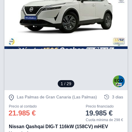
1
/ 29
Las Palmas de Gran Canaria (Las Palmas)
3 dias
Precio al contado
Precio financiado
21.985 €
19.985 €
Cuota mínima de 298 €
Nissan Qashqai DIG-T 116kW (158CV) mHEV