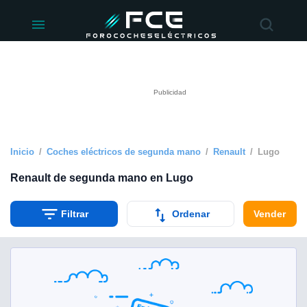
ivacidad
de
éctricos
lectricos.com)
rado por
 para
e la
ue se ofrece
d. Puedes
e sitio web
Inicio
Coches eléctricos de segunda mano
Renault
Lugo
siguientes
Renault de segunda mano en Lugo
okies y
Filtrar
Ordenar
Vender
 forma
digital
a, basada en
n recogida
kies o
imilares, nos