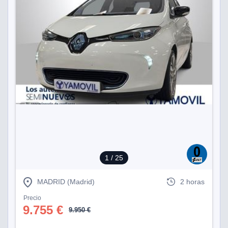
1
/ 25
MADRID (Madrid)
2 horas
Precio
9.755 €
9.950 €