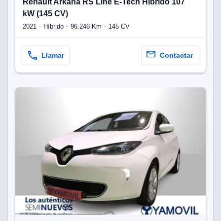
Renault Arkana RS Line E-Tech Híbrido 107
kW (145 CV)
2021
Híbrido
96.246 Km
145 CV
Llamar
Contactar