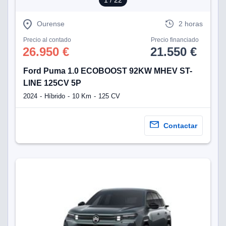
1
/ 22
lización
Ourense
2 horas
ecisa e
Precio al contado
Precio financiado
n mediante
26.950 €
21.550 €
spositivos,
contenido
os, medición
Ford Puma 1.0 ECOBOOST 92KW MHEV ST-
 y contenido,
LINE 125CV 5P
 de audiencia
2024
Híbrido
10 Km
125 CV
e servicios.
 1199 socios
Contactar