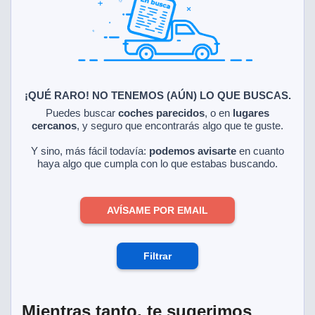
ciar nuestra
ACEPTAR
a seguir
Y
contenido con
CONTINUAR
res de
oste.
CONFIGURACIÓN
botón
ntinuar",
¡QUÉ RARO! NO TENEMOS (AÚN) LO QUE BUSCAS.
er a la web
RECHAZAR
Puedes buscar
coches parecidos
, o en
lugares
instalación
cercanos
, y seguro que encontrarás algo que te guste.
cookies, ya
s o de
Y sino, más fácil todavía:
podemos avisarte
en cuanto
ios, que nos
haya algo que cumpla con lo que estabas buscando.
eguimiento y
o en el sitio
AVÍSAME POR EMAIL
 desarrollar
cífico para
licidad y
rsonalizado
Filtrar
el mismo.
ltar más
n nuestra
ookies
y
Mientras tanto, te sugerimos