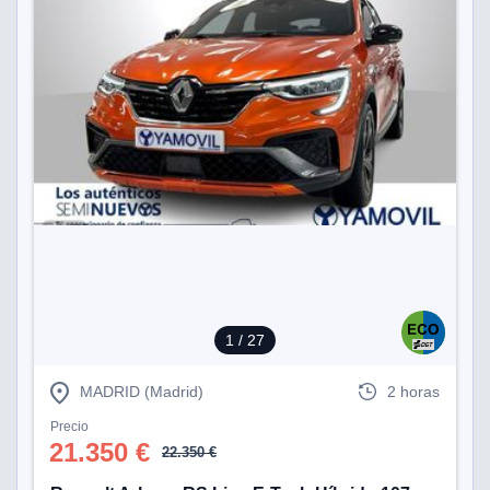
1
/ 27
MADRID (Madrid)
2 horas
Precio
21.350 €
22.350 €