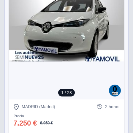
1
/ 23
MADRID (Madrid)
2 horas
Precio
7.250 €
8.950 €