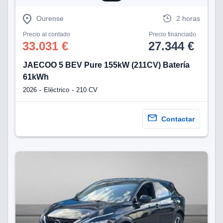
eb, pero no se
okies para
Ourense
2 horas
omportamiento
ar publicidad
Precio al contado
Precio financiado
ersonalizado,
33.031 €
27.344 €
drás
licidad
JAECOO 5 BEV Pure 155kW (211CV) Batería
rsonalizada.
61kWh
zar la
e cookies y
2026
Eléctrico
210 CV
stro sitio
 de este
do el botón
Contactar
ntimiento,
estros socios
ies,
es únicos o
imilares para
cceder y
os personales
a en este
s direcciones