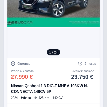
tificadores de
posible que
eedores traten
rsonales en
nterés
 a lo que
rte. Para
tirar su
to u oponerse
o de datos en
mento
 en
1
/ 24
 en nuestra
ookies
en
Ourense
2 horas
b.
Precio al contado
Precio financiado
 nuestros
27.990 €
23.750 €
emos el
ratamiento
Nissan Qashqai 1.3 DIG-T MHEV 103KW N-
CONNECTA 140CV 5P
 información
2024
Híbrido
44.423 Km
140 CV
tivo y/o
a, uso de