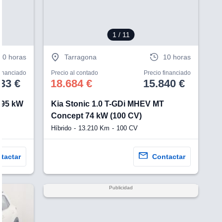
1
/ 11
10 horas
Tarragona
10 horas
financiado
Precio al contado
Precio financiado
33 €
18.684 €
15.840 €
 95 kW
Kia Stonic 1.0 T-GDi MHEV MT
Concept 74 kW (100 CV)
Híbrido
13.210 Km
100 CV
tactar
Contactar