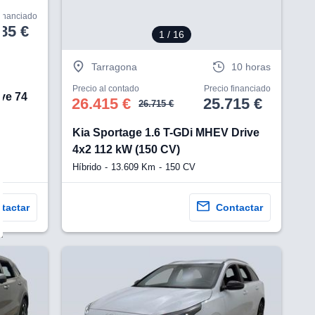
financiado
85 €
1
/ 16
Tarragona
10 horas
Precio al contado
Precio financiado
ve 74
26.415 €
25.715 €
26.715 €
Kia Sportage 1.6 T-GDi MHEV Drive
4x2 112 kW (150 CV)
Híbrido
13.609 Km
150 CV
tactar
Contactar