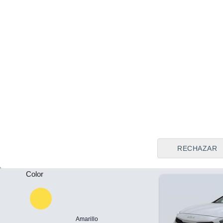
Tipo de vendedor
Todos
Tarragona
Precio al contado
Plazas
17.015 €
18
-
Kia Stonic 1.0
74 kW (100 CV
Puertas
Híbrido
27.505 K
-
RECHAZAR
Color
Amarillo