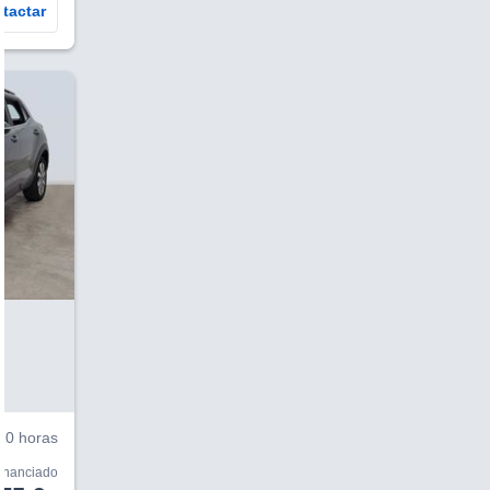
tactar
V
10 horas
financiado