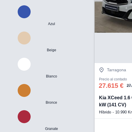
Azul
Beige
Tarragona
Blanco
Precio al contado
27.615 €
27
Kia XCeed 1.6
Bronce
kW (141 CV)
Híbrido
10.990 K
Granate