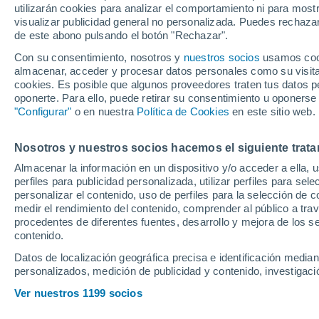
utilizarán cookies para analizar el comportamiento ni para most
visualizar publicidad general no personalizada. Puedes rechazar
de este abono pulsando el botón "Rechazar".
Ubicación
Con su consentimiento, nosotros y
nuestros socios
usamos cooki
almacenar, acceder y procesar datos personales como su visita e
Población o CP
Provincia
Tarragona
cookies. Es posible que algunos proveedores traten tus datos pe
oponerte. Para ello, puede retirar su consentimiento u oponerse
Precio al contado
"Configurar"
o en nuestra
Política de Cookies
en este sitio web.
20.815 €
Radio
Nosotros y nuestros socios hacemos el siguiente trata
Hyundai Kona 
DCT 104 kW (1
Almacenar la información en un dispositivo y/o acceder a ella, 
perfiles para publicidad personalizada, utilizar perfiles para sele
Híbrido
31.753 K
Todo el país
personalizar el contenido, uso de perfiles para la selección de c
medir el rendimiento del contenido, comprender al público a tra
Solo anuncios de Península y
procedentes de diferentes fuentes, desarrollo y mejora de los se
Baleares
contenido.
Datos de localización geográfica precisa e identificación mediant
personalizados, medición de publicidad y contenido, investigació
Nuevos en stock
Ver nuestros 1199 socios