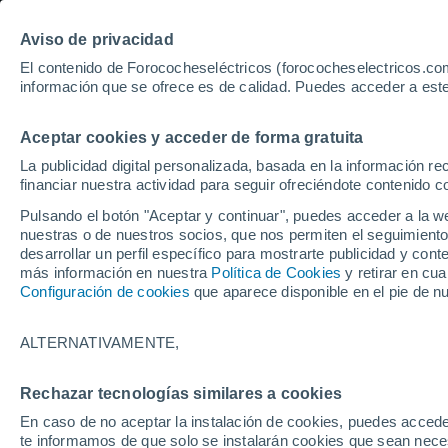
Aviso de privacidad
El contenido de Forococheseléctricos (forococheselectricos.com
información que se ofrece es de calidad. Puedes acceder a este
Inicio
Coches eléctricos de segunda mano
Tarragona
8
Aceptar cookies y acceder de forma gratuita
256
Coches de segunda man
La publicidad digital personalizada, basada en la información r
financiar nuestra actividad para seguir ofreciéndote contenido c
Pulsando el botón "Aceptar y continuar", puedes acceder a la w
nuestras o de nuestros socios, que nos permiten el seguimiento
Guardar búsqueda
desarrollar un perfil específico para mostrarte publicidad y co
más información en nuestra
Política de Cookies
y retirar en cu
Configuración de cookies
que aparece disponible en el pie de n
Marca
Todas
ALTERNATIVAMENTE,
Modelo
Rechazar tecnologías similares a cookies
En caso de no aceptar la instalación de cookies, puedes accede
Seleccionar modelo
te informamos de que solo se instalarán cookies que sean necesa