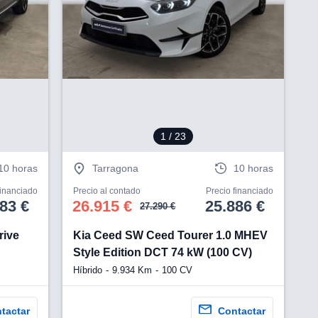
V
1
/ 23
10 horas
Tarragona
10 horas
financiado
Precio al contado
Precio financiado
83 €
26.915 €
25.886 €
27.290 €
rive
Kia Ceed SW Ceed Tourer 1.0 MHEV
Style Edition DCT 74 kW (100 CV)
Híbrido
9.934 Km
100 CV
tactar
Contactar