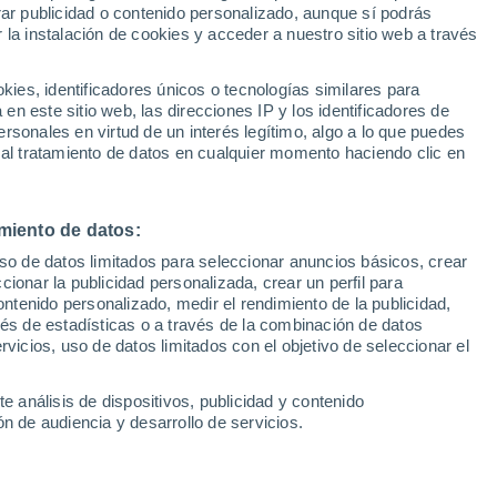
rar publicidad o contenido personalizado, aunque sí podrás
 la instalación de cookies y acceder a nuestro sitio web a través
1
/ 22
1
/ 23
es, identificadores únicos o tecnologías similares para
n este sitio web, las direcciones IP y los identificadores de
10 horas
Tarragona
rsonales en virtud de un interés legítimo, algo a lo que puedes
 al tratamiento de datos en cualquier momento haciendo clic en
Precio financiado
Precio al contado
Precio 
20.195 €
33.365 €
32.0
33.840 €
miento de datos:
1.6 GDI HEV Tecno 2C
Kia Niro 1.6 GDi HEV Emotion
41 CV)
(129 CV)
uso de datos limitados para seleccionar anuncios básicos, crear
ccionar la publicidad personalizada, crear un perfil para
m
141 CV
Híbrido
3.150 Km
129 CV
ontenido personalizado, medir el rendimiento de la publicidad,
vés de estadísticas o a través de la combinación de datos
rvicios, uso de datos limitados con el objetivo de seleccionar el
Contactar
Con
e análisis de dispositivos, publicidad y contenido
n de audiencia y desarrollo de servicios.