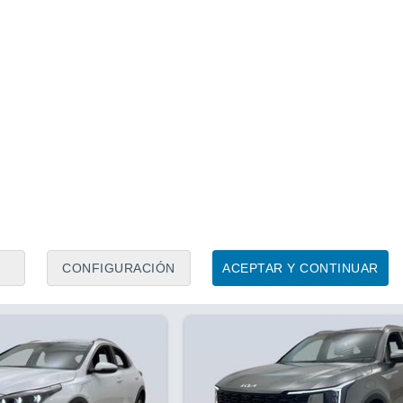
Precio al contado
Precio 
17.615 €
17.0
1
/ 17
10 horas
Precio financiado
Kia Stonic 1.0 T-GDi MHEV Dri
16.605 €
.990 €
kW (100 CV)
 T-GDi MHEV Drive iMT
)
Híbrido
15.059 Km
100 CV
m
100 CV
Contactar
Con
CONFIGURACIÓN
ACEPTAR Y CONTINUAR