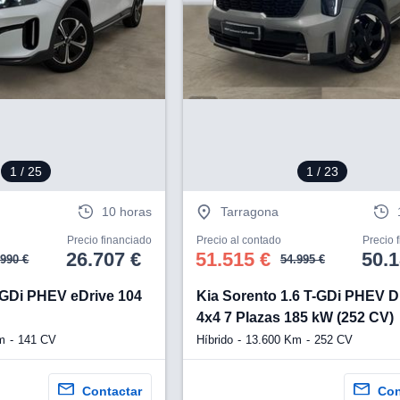
1
/ 25
1
/ 23
10 horas
Tarragona
Precio financiado
Precio al contado
Precio 
26.707 €
51.515 €
50.1
.990 €
54.995 €
 GDi PHEV eDrive 104
Kia Sorento 1.6 T-GDi PHEV D
4x4 7 Plazas 185 kW (252 CV)
m
141 CV
Híbrido
13.600 Km
252 CV
Contactar
Con