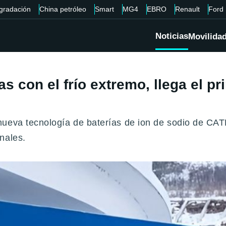
gradación
China petróleo
Smart
MG4
EBRO
Renault
Ford
Noticias
Movilida
s con el frío extremo, llega el p
nueva tecnología de baterías de ion de sodio de CA
nales.