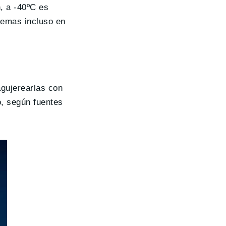
, a -40ºC es
remas incluso en
agujerearlas con
o, según fuentes