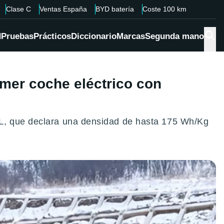
Clase C
Ventas España
BYD batería
Coste 100 km
d
Pruebas
Prácticos
Diccionario
Marcas
Segunda mano
rimer coche eléctrico con
TL, que declara una densidad de hasta 175 Wh/Kg