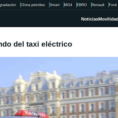
gradación
China petróleo
Smart
MG4
EBRO
Renault
Ford
Noticias
Movilida
do del taxi eléctrico