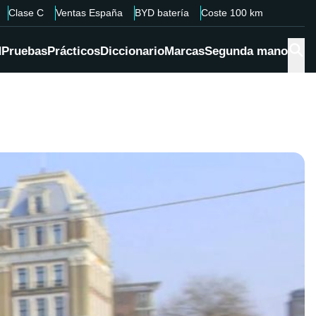
Clase C
Ventas España
BYD batería
Coste 100 km
d
Pruebas
Prácticos
Diccionario
Marcas
Segunda mano