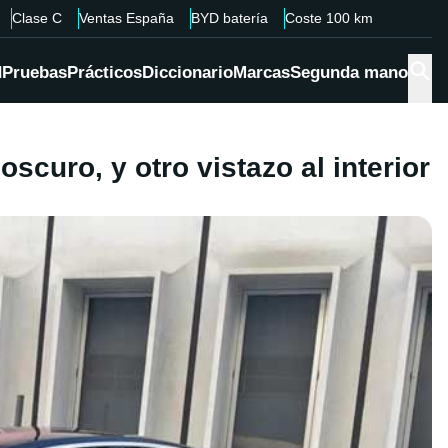
Clase C
Ventas España
BYD batería
Coste 100 km
d
Pruebas
Prácticos
Diccionario
Marcas
Segunda mano
scuro, y otro vistazo al interior