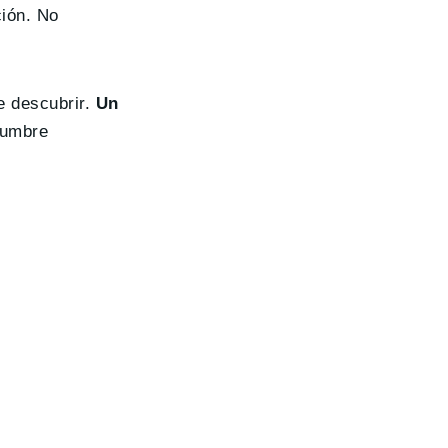
ción. No
e descubrir.
Un
tumbre