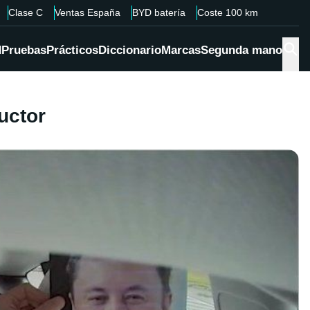
Clase C
Ventas España
BYD batería
Coste 100 km
d
Pruebas
Prácticos
Diccionario
Marcas
Segunda mano
uctor