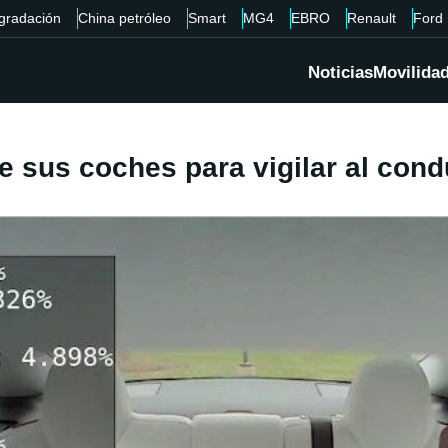
gradación
China petróleo
Smart
MG4
EBRO
Renault
Ford
Noticias
Movilida
de sus coches para vigilar al cond