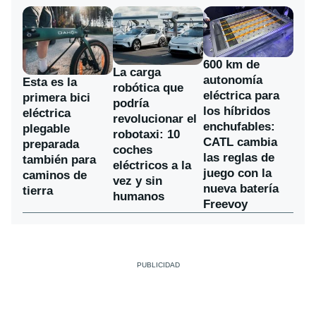
600 km de
La carga
autonomía
Esta es la
robótica que
eléctrica para
primera bici
podría
los híbridos
eléctrica
revolucionar el
enchufables:
plegable
robotaxi: 10
CATL cambia
preparada
coches
las reglas de
también para
eléctricos a la
juego con la
caminos de
vez y sin
nueva batería
tierra
humanos
Freevoy