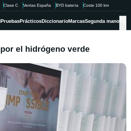
Clase C
Ventas España
BYD batería
Coste 100 km
d
Pruebas
Prácticos
Diccionario
Marcas
Segunda mano
 por el hidrógeno verde