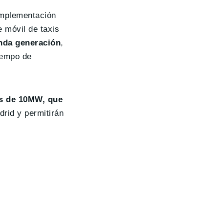
implementación
e móvil de taxis
nda generación
,
iempo de
is de 10MW, que
rid y permitirán