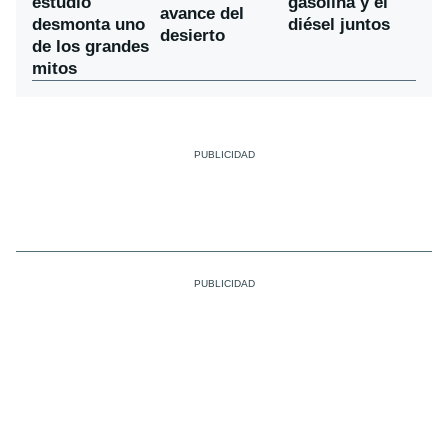
estudio
gasolina y el
avance del
desmonta uno
diésel juntos
desierto
de los grandes
mitos