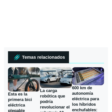
Temas relacionados
600 km de
La carga
autonomía
Esta es la
robótica que
eléctrica para
primera bici
podría
los híbridos
eléctrica
revolucionar el
enchufables:
plegable