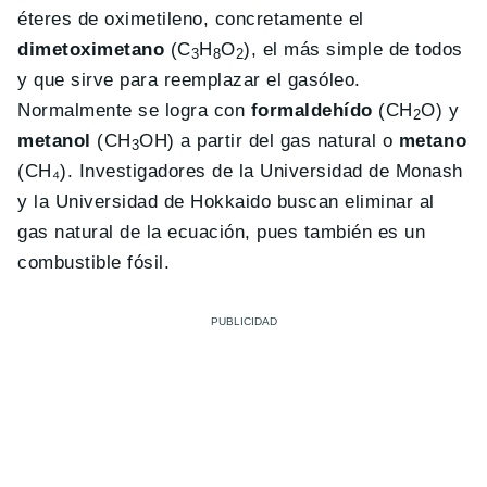
éteres de oximetileno, concretamente el
dimetoximetano
(C
H
O
), el más simple de todos
3
8
2
y que sirve para reemplazar el gasóleo.
Normalmente se logra con
formaldehído
(CH
O) y
2
metanol
(CH
OH) a partir del gas natural o
metano
3
(CH₄). Investigadores de la Universidad de Monash
y la Universidad de Hokkaido buscan eliminar al
gas natural de la ecuación, pues también es un
combustible fósil.