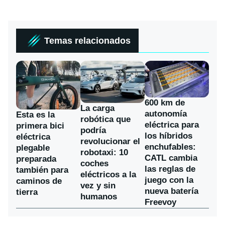
Temas relacionados
600 km de
La carga
autonomía
Esta es la
robótica que
eléctrica para
primera bici
podría
los híbridos
eléctrica
revolucionar el
enchufables:
plegable
robotaxi: 10
CATL cambia
preparada
coches
las reglas de
también para
eléctricos a la
juego con la
caminos de
vez y sin
nueva batería
tierra
humanos
Freevoy