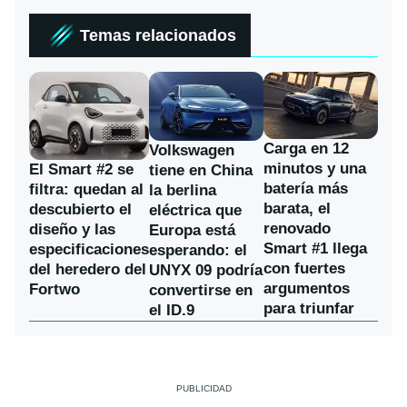
Temas relacionados
Carga en 12
Volkswagen
minutos y una
El Smart #2 se
tiene en China
batería más
filtra: quedan al
la berlina
barata, el
descubierto el
eléctrica que
renovado
diseño y las
Europa está
Smart #1 llega
especificaciones
esperando: el
con fuertes
del heredero del
UNYX 09 podría
argumentos
Fortwo
convertirse en
para triunfar
el ID.9