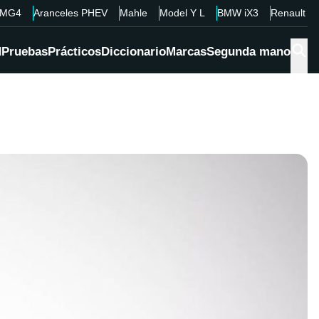
MG4
Aranceles PHEV
Mahle
Model Y L
BMW iX3
Renault 4
d
Pruebas
Prácticos
Diccionario
Marcas
Segunda mano