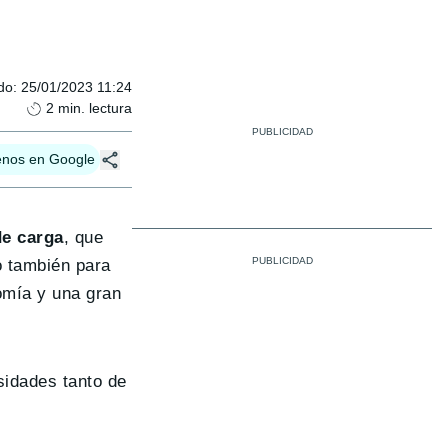
do
:
25/01/2023 11:24
2
min. lectura
enos en Google
de carga
, que
o también para
omía y una gran
sidades tanto de