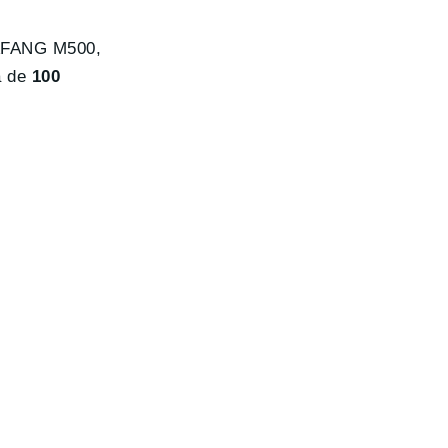
BAFANG M500,
a de
100